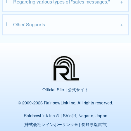
Regarding various types of "sales messages."
Other Supports
Official Site | 公式サイト
© 2009-2026
RainbowLink Inc.
All rights reserved.
RainbowLink Inc.
® | Shiojiri, Nagano, Japan
(
株式会社レインボーリンク
® | 長野県塩尻市)