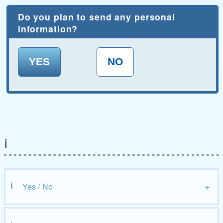
Do you plan to send any personal
information?
ℹ️
Yes / No