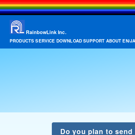
RainbowLink Inc.
PRODUCTS
SERVICE
DOWNLOAD
SUPPORT
ABOUT
EN
/
J
Do you plan to send